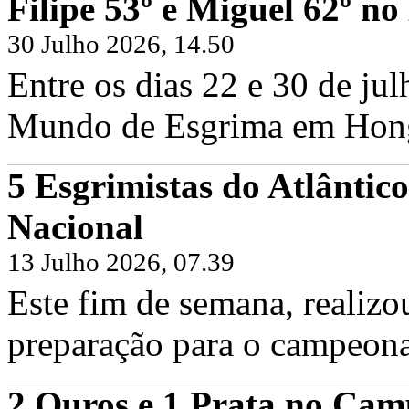
Filipe 53º e Miguel 62º 
30 Julho 2026, 14.50
Entre os dias 22 e 30 de ju
Mundo de Esgrima em Hong 
5 Esgrimistas do Atlântic
Filipe Frazão e Miguel Frazão no Cam
Nacional
Sexta, 19 Junho 2026
Hoje foi dia de voltar às pistas em Fr
Frazão, juntamente com os...
13 Julho 2026, 07.39
Continuar...
Este fim de semana, realizo
preparação para o campeona
2 Ouros e 1 Prata no Cam