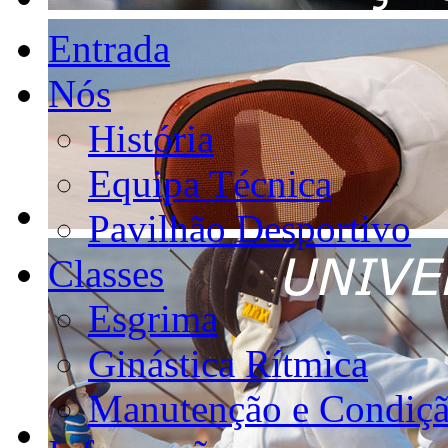
Entrada
Nós
História
Equipa Técnica
Pavilhão Desportivo
Classes
Esgrima
Ginástica Rítmica
Manutenção e Condiçã