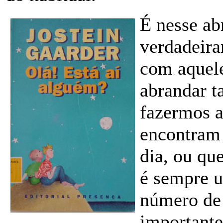
É nesse ab
verdadeir
com aquele
abrandar 
fazermos 
encontram 
dia, ou qu
é sempre 
número de 
important