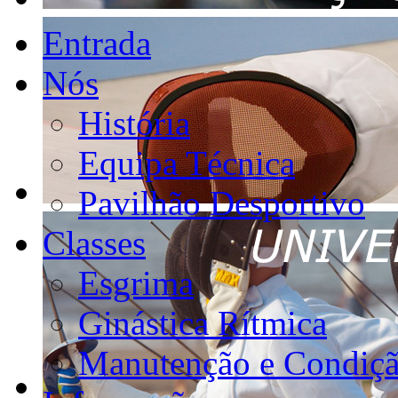
Entrada
Nós
História
Equipa Técnica
Pavilhão Desportivo
Classes
Esgrima
Ginástica Rítmica
Manutenção e Condiçã