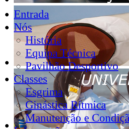
Entrada
Nós
História
Equipa Técnica
Pavilhão Desportivo
Classes
Esgrima
Ginástica Rítmica
Manutenção e Condiçã