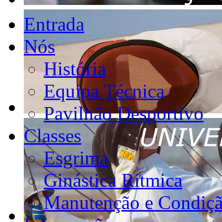
Entrada
Nós
História
Equipa Técnica
Pavilhão Desportivo
Classes
Esgrima
Ginástica Rítmica
Manutenção e Condiçã