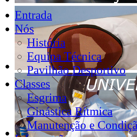
Entrada
Nós
História
Equipa Técnica
Pavilhão Desportivo
Classes
Esgrima
Ginástica Rítmica
Manutenção e Condiçã