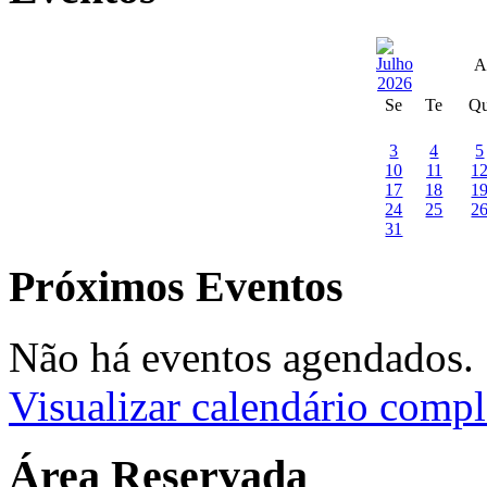
A
Se
Te
Q
3
4
5
10
11
1
17
18
1
24
25
2
31
Próximos Eventos
Não há eventos agendados.
Visualizar calendário compl
Área Reservada