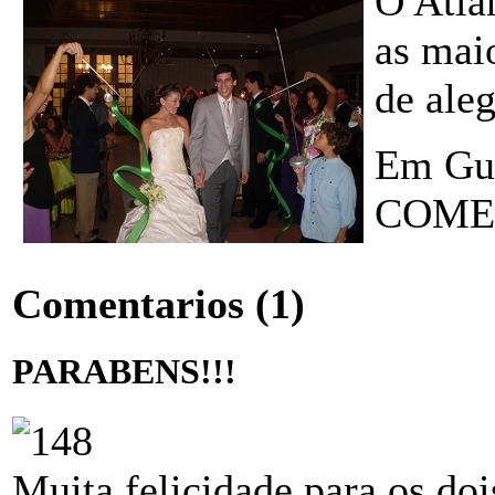
O Atlâ
as mai
de aleg
Em Gua
COME
Comentarios
(1)
PARABENS!!!
Muita felicidade para os do