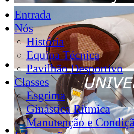
Entrada
Nós
História
Equipa Técnica
Pavilhão Desportivo
Classes
Esgrima
Ginástica Rítmica
Manutenção e Condiçã