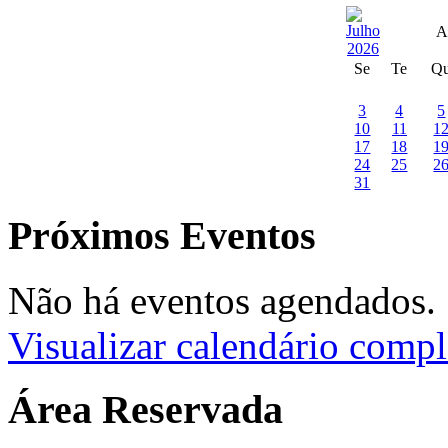
A
Se
Te
Q
3
4
5
10
11
1
17
18
1
24
25
2
31
Próximos Eventos
Não há eventos agendados.
Visualizar calendário compl
Área Reservada