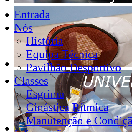
Entrada
Nós
História
Equipa Técnica
Pavilhão Desportivo
Classes
Esgrima
Ginástica Rítmica
Manutenção e Condiçã