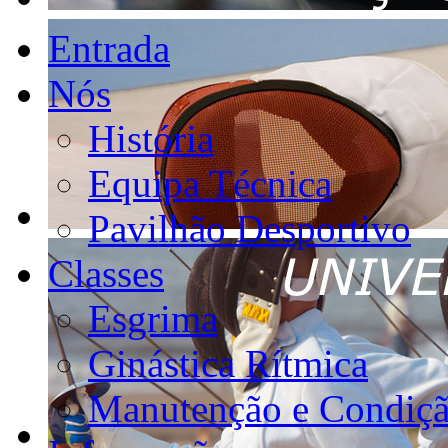
Entrada
Nós
História
Equipa Técnica
Pavilhão Desportivo
Classes
Esgrima
Ginástica Rítmica
Manutenção e Condiçã