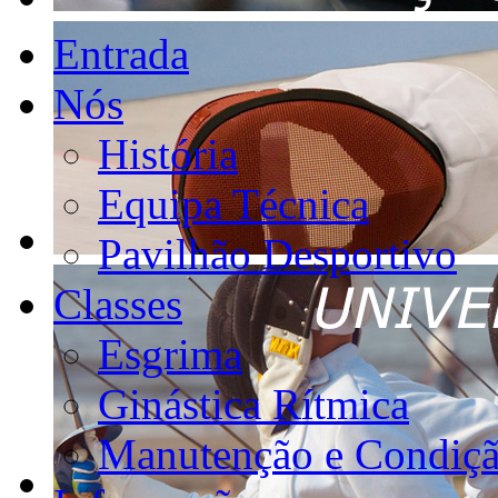
Entrada
Nós
História
Equipa Técnica
Pavilhão Desportivo
Classes
Esgrima
Ginástica Rítmica
Manutenção e Condiçã