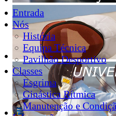
Entrada
Nós
História
Equipa Técnica
Pavilhão Desportivo
Classes
Esgrima
Ginástica Rítmica
Manutenção e Condiçã