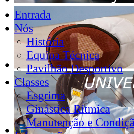
Entrada
Nós
História
Equipa Técnica
Pavilhão Desportivo
Classes
Esgrima
Ginástica Rítmica
Manutenção e Condiçã