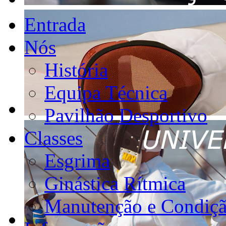
Entrada
Nós
História
Equipa Técnica
Pavilhão Desportivo
Classes
Esgrima
Ginástica Rítmica
Manutenção e Condiçã