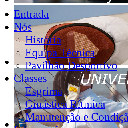
Entrada
Nós
História
Equipa Técnica
Pavilhão Desportivo
Classes
Esgrima
Ginástica Rítmica
Manutenção e Condiçã