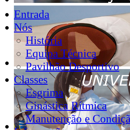
Entrada
Nós
História
Equipa Técnica
Pavilhão Desportivo
Classes
Esgrima
Ginástica Rítmica
Manutenção e Condiçã