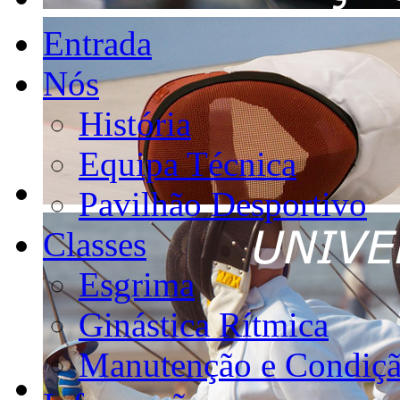
Entrada
Nós
História
Equipa Técnica
Pavilhão Desportivo
Classes
Esgrima
Ginástica Rítmica
Manutenção e Condiçã