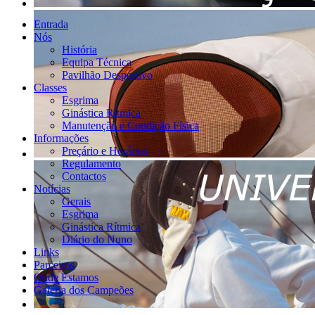
Entrada
Nós
História
Equipa Técnica
Pavilhão Desportivo
Classes
Esgrima
Ginástica Rítmica
Manutenção e Condição Física
Informações
Preçário e Horários
Regulamento
Contactos
Notícias
Gerais
Esgrima
Ginástica Rítmica
Diário do Nuno
Links
Parceiros
Onde Estamos
Galeria dos Campeões