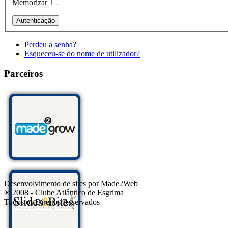
Memorizar
Perdeu a senha?
Esqueceu-se do nome de utilizador?
Parceiros
Desenvolvimento de sites por Made2Web
® 2008 - Clube Atlântico de Esgrima
Todos os Direitos Reservados