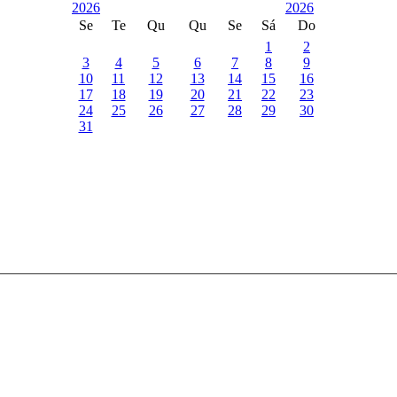
Se
Te
Qu
Qu
Se
Sá
Do
1
2
3
4
5
6
7
8
9
10
11
12
13
14
15
16
17
18
19
20
21
22
23
24
25
26
27
28
29
30
31