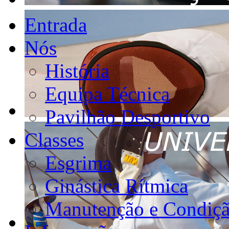
Entrada
Nós
História
Equipa Técnica
Pavilhão Desportivo
Classes
Esgrima
Ginástica Rítmica
Manutenção e Condiçã