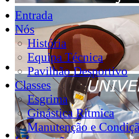
Entrada
Nós
História
Equipa Técnica
Pavilhão Desportivo
Classes
Esgrima
Ginástica Rítmica
Manutenção e Condiçã