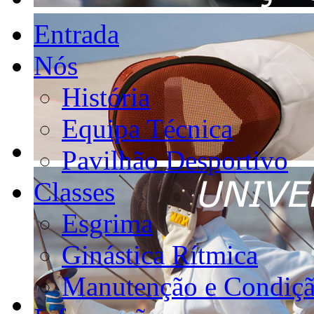
Entrada
Nós
História
Equipa Técnica
Pavilhão Desportivo
Classes
Esgrima
Ginástica Rítmica
Manutenção e Condiçã