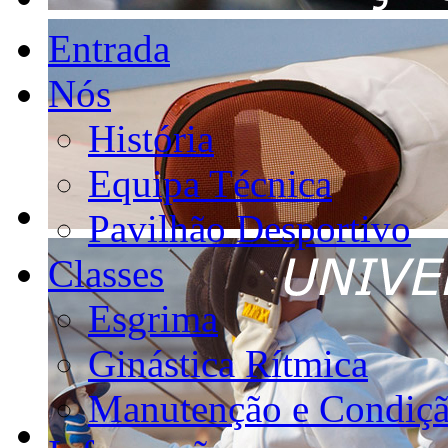
Entrada
Nós
História
Equipa Técnica
Pavilhão Desportivo
Classes
Esgrima
Ginástica Rítmica
Manutenção e Condiçã