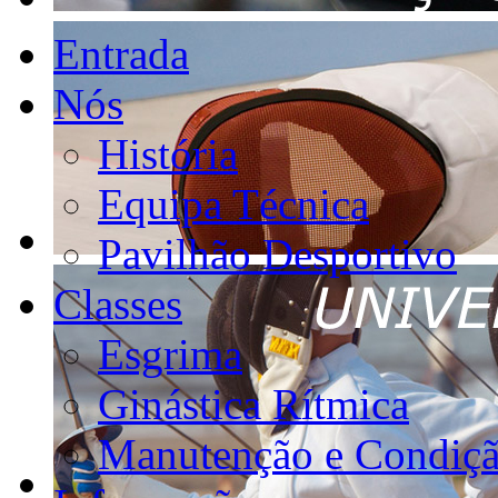
Entrada
Nós
História
Equipa Técnica
Pavilhão Desportivo
Classes
Esgrima
Ginástica Rítmica
Manutenção e Condiçã