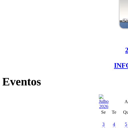
IN
Eventos
A
Se
Te
Q
3
4
5