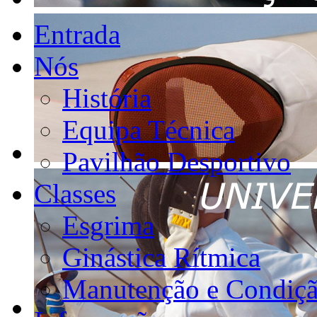
Entrada
Nós
História
Equipa Técnica
Pavilhão Desportivo
Classes
Esgrima
Ginástica Rítmica
Manutenção e Condiçã