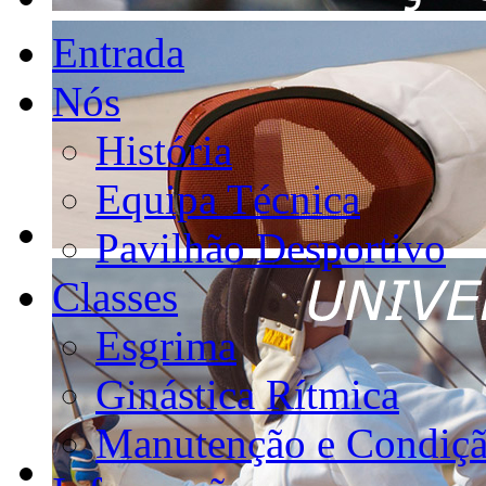
Entrada
Nós
História
Equipa Técnica
Pavilhão Desportivo
Classes
Esgrima
Ginástica Rítmica
Manutenção e Condiçã