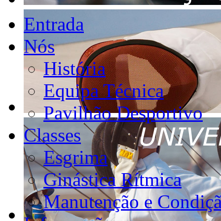
Entrada
Nós
História
Equipa Técnica
Pavilhão Desportivo
Classes
Esgrima
Ginástica Rítmica
Manutenção e Condiçã