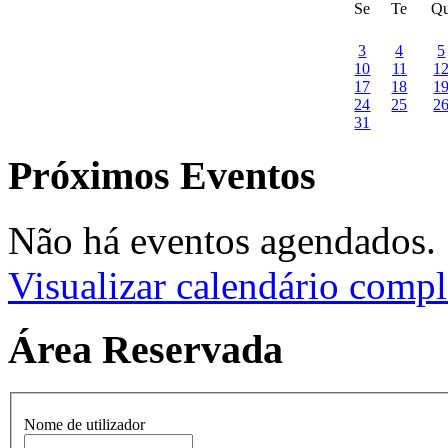
Se
Te
Q
3
4
5
10
11
1
17
18
1
24
25
2
31
Próximos Eventos
Não há eventos agendados.
Visualizar calendário compl
Área Reservada
Nome de utilizador