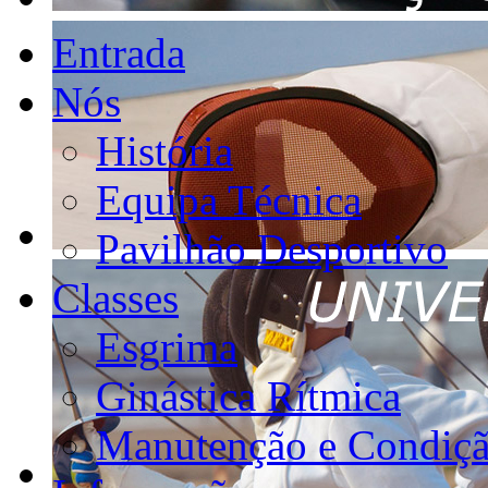
Entrada
Nós
História
Equipa Técnica
Pavilhão Desportivo
Classes
Esgrima
Ginástica Rítmica
Manutenção e Condiçã