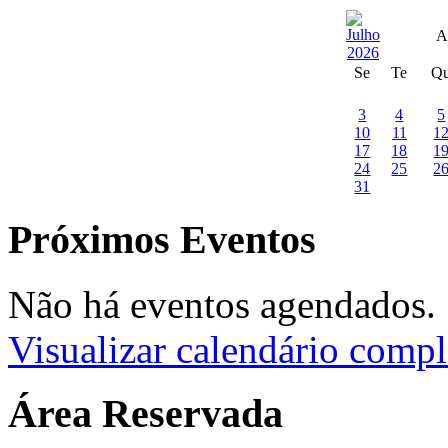
A
Se
Te
Q
3
4
5
10
11
1
17
18
1
24
25
2
31
Próximos Eventos
Não há eventos agendados.
Visualizar calendário compl
Área Reservada