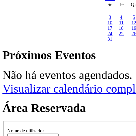
Se
Te
Q
3
4
5
10
11
1
17
18
1
24
25
2
31
Próximos Eventos
Não há eventos agendados.
Visualizar calendário compl
Área Reservada
Nome de utilizador