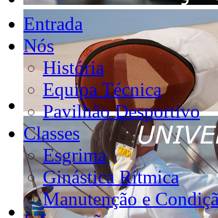
Entrada
Nós
História
Equipa Técnica
Pavilhão Desportivo
Classes
Esgrima
Ginástica Rítmica
Manutenção e Condiçã