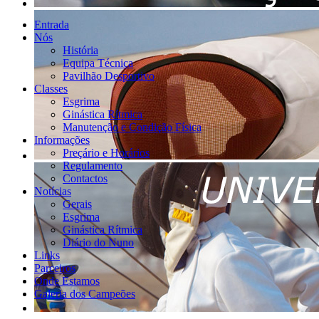
Entrada
Nós
História
Equipa Técnica
Pavilhão Desportivo
Classes
Esgrima
Ginástica Rítmica
Manutenção e Condição Física
Informações
Preçário e Horários
Regulamento
Contactos
Notícias
Gerais
Esgrima
Ginástica Rítmica
Diário do Nuno
Links
Parceiros
Onde Estamos
Galeria dos Campeões