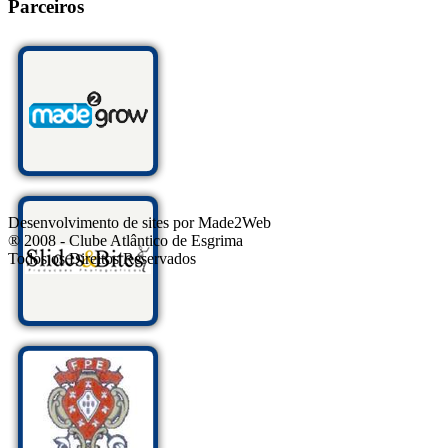
Parceiros
Desenvolvimento de sites por Made2Web
® 2008 - Clube Atlântico de Esgrima
Todos os Direitos Reservados