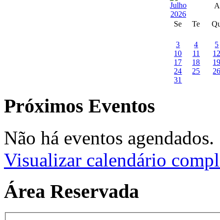
A
Se
Te
Q
3
4
5
10
11
1
17
18
1
24
25
2
31
Próximos Eventos
Não há eventos agendados.
Visualizar calendário compl
Área Reservada