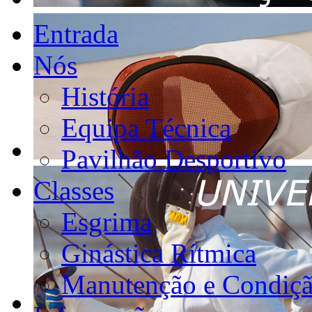
Entrada
Nós
História
Equipa Técnica
Pavilhão Desportivo
Classes
Esgrima
Ginástica Rítmica
Manutenção e Condiçã