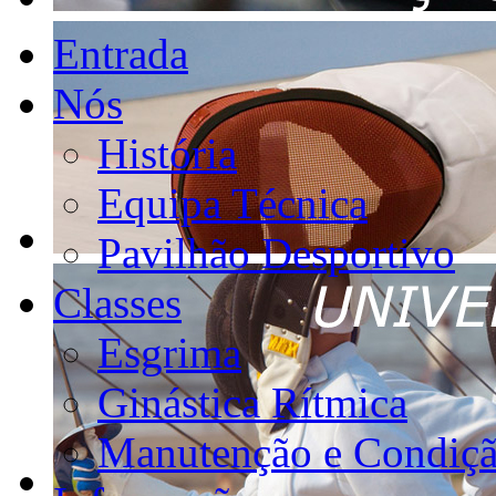
Entrada
Nós
História
Equipa Técnica
Pavilhão Desportivo
Classes
Esgrima
Ginástica Rítmica
Manutenção e Condiçã