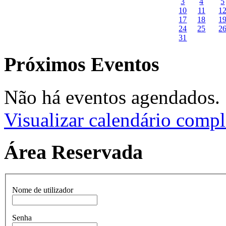
3
4
5
10
11
1
17
18
1
24
25
2
31
Próximos Eventos
Não há eventos agendados.
Visualizar calendário compl
Área Reservada
Nome de utilizador
Senha