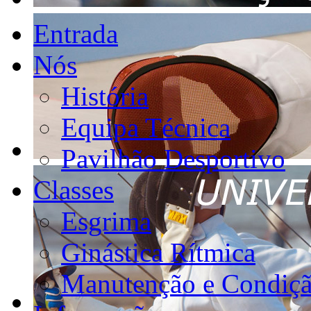
Entrada
Nós
História
Equipa Técnica
Pavilhão Desportivo
Classes
Esgrima
Ginástica Rítmica
Manutenção e Condiçã