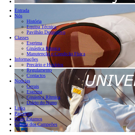
Entrada
Nós
História
Equipa Técnica
Pavilhão Desportivo
Classes
Esgrima
Ginástica Rítmica
Manutenção e Condição Física
Informações
Preçário e Horários
Regulamento
Contactos
Notícias
Gerais
Esgrima
Ginástica Rítmica
Diário do Nuno
Links
Parceiros
Onde Estamos
Galeria dos Campeões