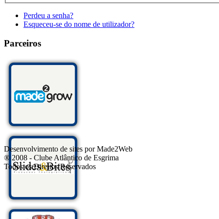
Perdeu a senha?
Esqueceu-se do nome de utilizador?
Parceiros
Desenvolvimento de sites por Made2Web
® 2008 - Clube Atlântico de Esgrima
Todos os Direitos Reservados