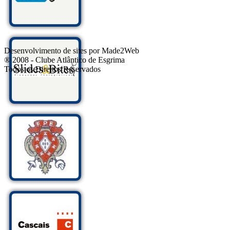
Desenvolvimento de sites por Made2Web
® 2008 - Clube Atlântico de Esgrima
Todos os Direitos Reservados