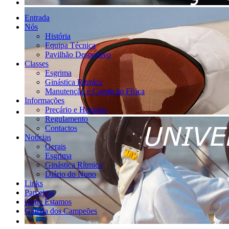
Entrada
Nós
História
Equipa Técnica
Pavilhão Desportivo
Classes
Esgrima
Ginástica Rítmica
Manutenção e Condição Física
Informações
Preçário e Horários
Regulamento
Contactos
Notícias
Gerais
Esgrima
Ginástica Rítmica
Diário do Nuno
Links
Parceiros
Onde Estamos
Galeria dos Campeões