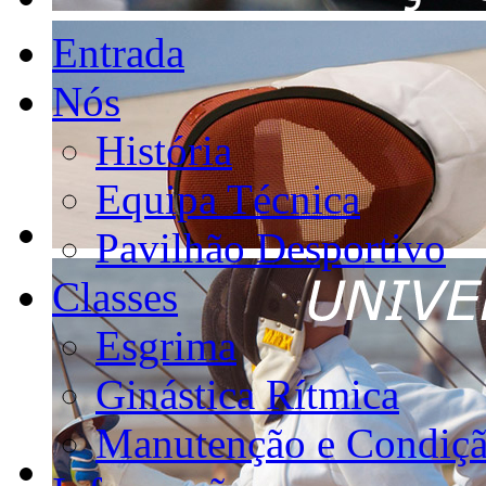
Entrada
Nós
História
Equipa Técnica
Pavilhão Desportivo
Classes
Esgrima
Ginástica Rítmica
Manutenção e Condiçã