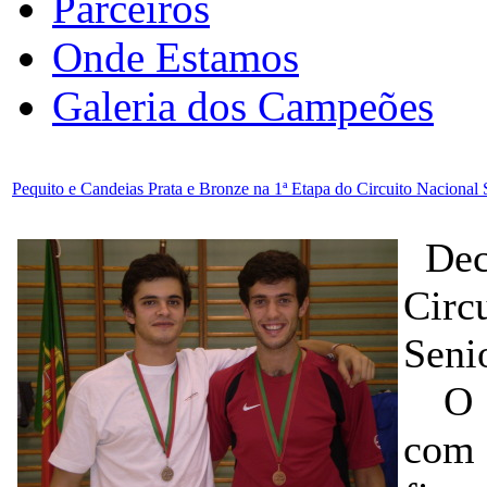
Parceiros
Onde Estamos
Galeria dos Campeões
Pequito e Candeias Prata e Bronze na 1ª Etapa do Circuito Nacional 
Deco
Circ
Seni
O 
com 