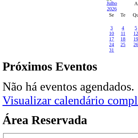
A
Se
Te
Q
3
4
5
10
11
1
17
18
1
24
25
2
31
Próximos Eventos
Não há eventos agendados.
Visualizar calendário compl
Área Reservada