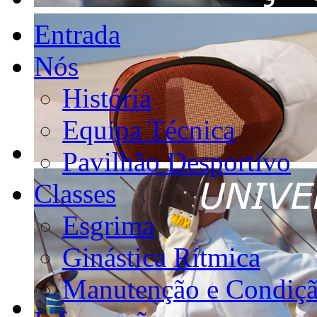
Entrada
Nós
História
Equipa Técnica
Pavilhão Desportivo
Classes
Esgrima
Ginástica Rítmica
Manutenção e Condiçã