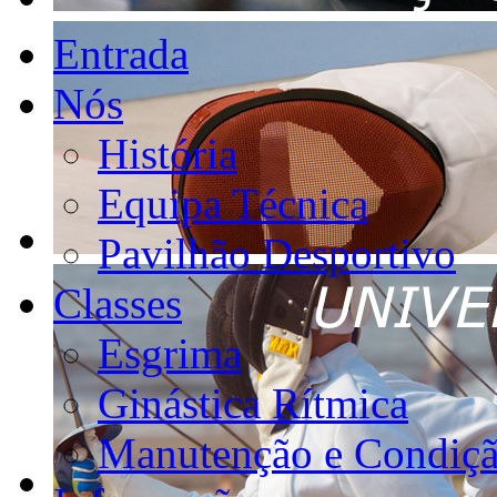
Entrada
Nós
História
Equipa Técnica
Pavilhão Desportivo
Classes
Esgrima
Ginástica Rítmica
Manutenção e Condiçã