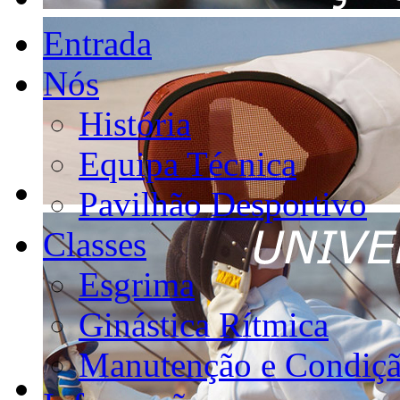
Entrada
Nós
História
Equipa Técnica
Pavilhão Desportivo
Classes
Esgrima
Ginástica Rítmica
Manutenção e Condiçã