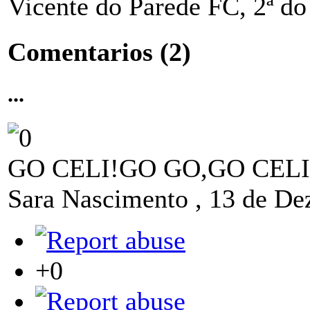
Vicente do Parede FC, 2ª d
Comentarios
(2)
...
GO CELI!GO GO,GO CELI
Sara Nascimento
,
13 de De
+0