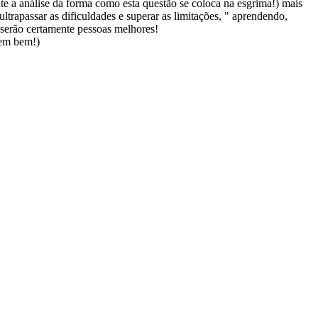
 a análise da forma como esta questão se coloca na esgrima!) mais
ltrapassar as dificuldades e superar as limitações, " aprendendo,
serão certamente pessoas melhores!
tem bem!)