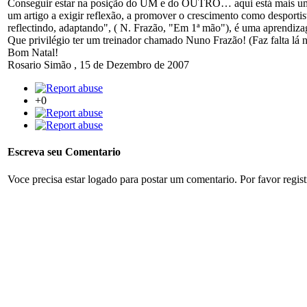
Conseguir estar na posição do UM e do OUTRO… aqui está mais uma q
um artigo a exigir reflexão, a promover o crescimento como desportist
reflectindo, adaptando", ( N. Frazão, "Em 1ª mão"), é uma aprendiz
Que privilégio ter um treinador chamado Nuno Frazão! (Faz falta l
Bom Natal!
Rosario Simão
,
15 de Dezembro de 2007
+0
Escreva seu Comentario
Voce precisa estar logado para postar um comentario. Por favor regis