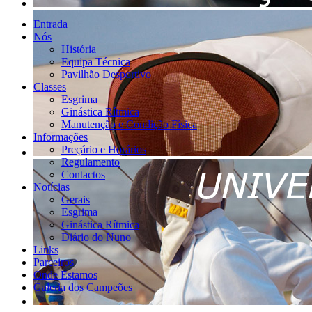
Entrada
Nós
História
Equipa Técnica
Pavilhão Desportivo
Classes
Esgrima
Ginástica Rítmica
Manutenção e Condição Física
Informações
Preçário e Horários
Regulamento
Contactos
Notícias
Gerais
Esgrima
Ginástica Rítmica
Diário do Nuno
Links
Parceiros
Onde Estamos
Galeria dos Campeões