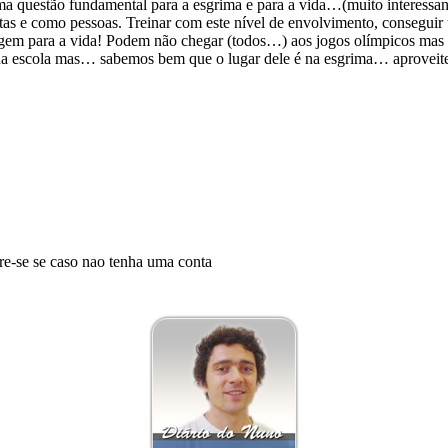
uestão fundamental para a esgrima e para a vida…(muito interessante
as e como pessoas. Treinar com este nível de envolvimento, conseguir u
agem para a vida! Podem não chegar (todos…) aos jogos olímpicos mas 
á na escola mas… sabemos bem que o lugar dele é na esgrima… aprovei
tre-se se caso nao tenha uma conta