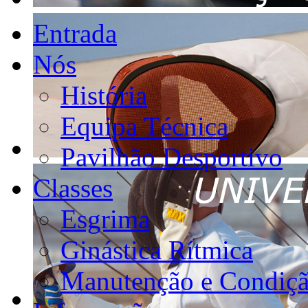
Entrada
Nós
História
Equipa Técnica
Pavilhão Desportivo
Classes
Esgrima
Ginástica Rítmica
Manutenção e Condiçã