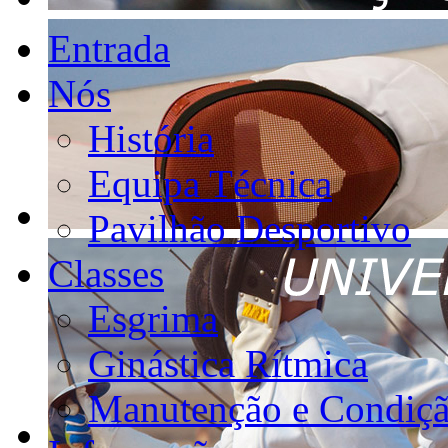
Entrada
Nós
História
Equipa Técnica
Pavilhão Desportivo
Classes
Esgrima
Ginástica Rítmica
Manutenção e Condiçã