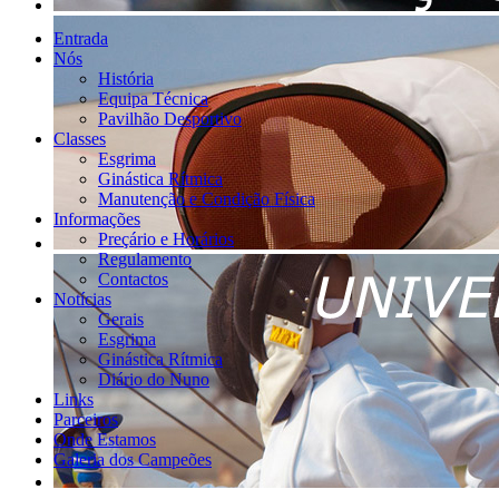
Entrada
Nós
História
Equipa Técnica
Pavilhão Desportivo
Classes
Esgrima
Ginástica Rítmica
Manutenção e Condição Física
Informações
Preçário e Horários
Regulamento
Contactos
Notícias
Gerais
Esgrima
Ginástica Rítmica
Diário do Nuno
Links
Parceiros
Onde Estamos
Galeria dos Campeões