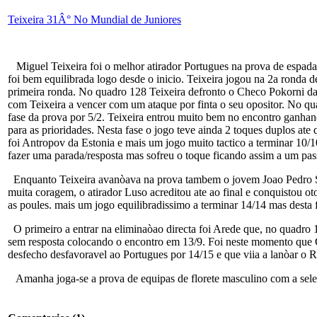
Teixeira 31Â° No Mundial de Juniores
Miguel Teixeira foi o melhor atirador Portugues na prova de espada
foi bem equilibrada logo desde o inicio. Teixeira jogou na 2a ronda 
primeira ronda. No quadro 128 Teixeira defronto o Checo Pokorni dan
com Teixeira a vencer com um ataque por finta o seu opositor. No qu
fase da prova por 5/2. Teixeira entrou muito bem no encontro ganha
para as prioridades. Nesta fase o jogo teve ainda 2 toques duplos a
foi Antropov da Estonia e mais um jogo muito tactico a terminar 10/10
fazer uma parada/resposta mas sofreu o toque ficando assim a um pass
Enquanto Teixeira avanòava na prova tambem o jovem Joao Pedro Sa
muita coragem, o atirador Luso acreditou ate ao final e conquistou 
as poules. mais um jogo equilibradissimo a terminar 14/14 mas desta
O primeiro a entrar na eliminaòao directa foi Arede que, no quadro
sem resposta colocando o encontro em 13/9. Foi neste momento que 
desfecho desfavoravel ao Portugues por 14/15 e que viia a lanòar o 
Amanha joga-se a prova de equipas de florete masculino com a sele