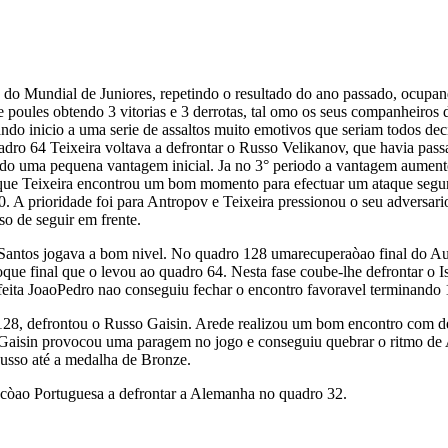
 do Mundial de Juniores, repetindo o resultado do ano passado, ocupa
de poules obtendo 3 vitorias e 3 derrotas, tal omo os seus companheiros
do inicio a uma serie de assaltos muito emotivos que seriam todos de
adro 64 Teixeira voltava a defrontar o Russo Velikanov, que havia pas
ndo uma pequena vantagem inicial. Ja no 3° periodo a vantagem aument
te que Teixeira encontrou um bom momento para efectuar um ataque segur
. A prioridade foi para Antropov e Teixeira pressionou o seu adversario
o de seguir em frente.
ntos jogava a bom nivel. No quadro 128 umarecuperaòao final do Aust
otoque final que o levou ao quadro 64. Nesta fase coube-lhe defrontar 
 feita JoaoPedro nao conseguiu fechar o encontro favoravel terminando 
 128, defrontou o Russo Gaisin. Arede realizou um bom encontro com 
Gaisin provocou uma paragem no jogo e conseguiu quebrar o ritmo de 
Russo até a medalha de Bronze.
còao Portuguesa a defrontar a Alemanha no quadro 32.