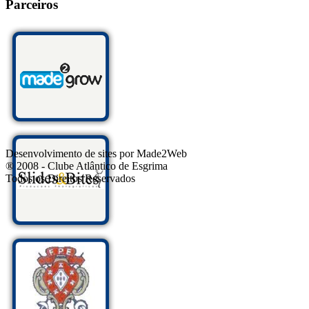
Parceiros
Desenvolvimento de sites por Made2Web
® 2008 - Clube Atlântico de Esgrima
Todos os Direitos Reservados