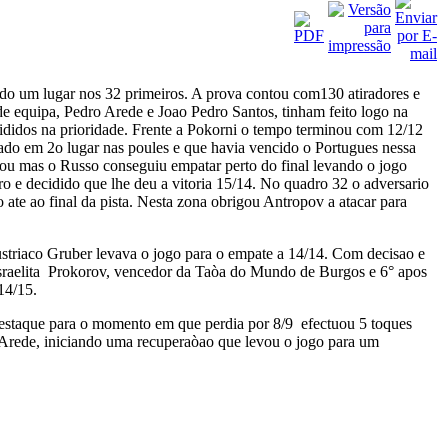
ndo um lugar nos 32 primeiros. A prova contou com130 atiradores e
 de equipa, Pedro Arede e Joao Pedro Santos, tinham feito logo na
cididos na prioridade. Frente a Pokorni o tempo terminou com 12/12
sado em 2o lugar nas poules e que havia vencido o Portugues nessa
ou mas o Russo conseguiu empatar perto do final levando o jogo
o e decidido que lhe deu a vitoria 15/14. No quadro 32 o adversario
 ate ao final da pista. Nesta zona obrigou Antropov a atacar para
riaco Gruber levava o jogo para o empate a 14/14. Com decisao e
o Israelita Prokorov, vencedor da Taòa do Mundo de Burgos e 6° apos
14/15.
destaque para o momento em que perdia por 8/9 efectuou 5 toques
Arede, iniciando uma recuperaòao que levou o jogo para um