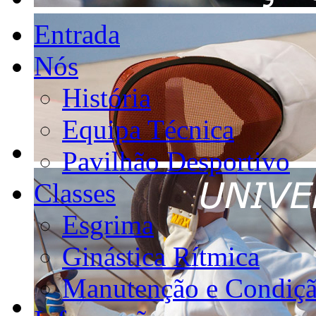
Entrada
Nós
História
Equipa Técnica
Pavilhão Desportivo
Classes
Esgrima
Ginástica Rítmica
Manutenção e Condiçã