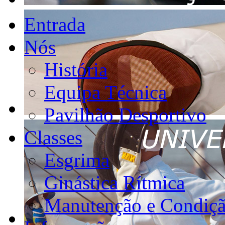
Entrada
Nós
História
Equipa Técnica
Pavilhão Desportivo
Classes
Esgrima
Ginástica Rítmica
Manutenção e Condiçã