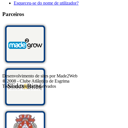
Esqueceu-se do nome de utilizador?
Parceiros
Desenvolvimento de sites por Made2Web
® 2008 - Clube Atlântico de Esgrima
Todos os Direitos Reservados