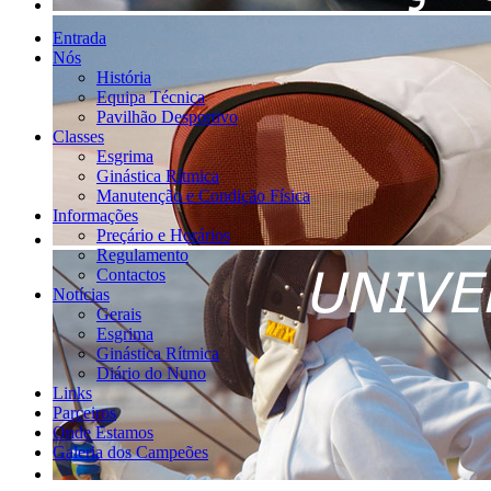
Entrada
Nós
História
Equipa Técnica
Pavilhão Desportivo
Classes
Esgrima
Ginástica Rítmica
Manutenção e Condição Física
Informações
Preçário e Horários
Regulamento
Contactos
Notícias
Gerais
Esgrima
Ginástica Rítmica
Diário do Nuno
Links
Parceiros
Onde Estamos
Galeria dos Campeões