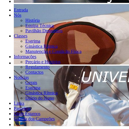
Entrada
Nós
História
Equipa Técnica
Pavilhão Desportivo
Classes
Esgrima
Ginástica Rítmica
Manutenção e Condição Física
Informações
Preçário e Horários
Regulamento
Contactos
Notícias
Gerais
Esgrima
Ginástica Rítmica
Diário do Nuno
Links
Parceiros
Onde Estamos
Galeria dos Campeões