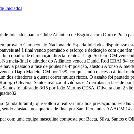
e Iniciados
 de Iniciados para o Clube Atlântico de Esgrima com Ouro e Prata par
em prova, o Campeonato Nacional de Espada Iniciados disputou-se est
atíveis até à final vendo premiado o esforço e dedicação com que têm 
iando o quadro de eliminação directa frente a Tiago Sesteiro CM vence
 Na meia-final o atirador do Atlântico venceu Daniel Rod EBAI 8/4 con
ue havia passado a fase de poules na 4ª posição, afastou Afonso Alm
o venceu Tiago Madeira CM por 15/9, conquistando o acesso à final onde
m dos atiradores a querer correr muitos riscos. O assalto foi pautado p
drigo Oliveira. Santos realizou 4 vitórias e 2 derrotas na fase de pou
antos foi afastado 8/15 por João Martins CESA. Oliveira com 2 vitória
quadro32.
 (ainda Infantil), que voltou a realizar uma boa prestação no escalão 
G, sendo afastada nos quartos de final por Sara Fernandes AAACM 1/8.
ipar com uma equipa masculina composta por Baeta, Silva, Santos e Oli