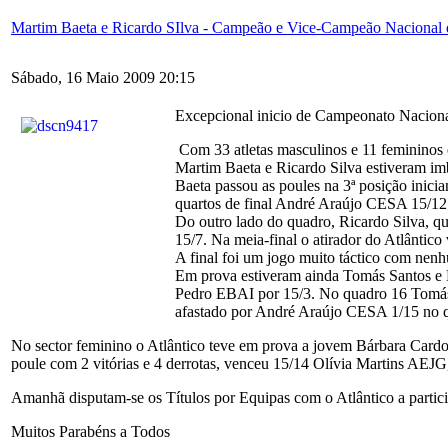
Martim Baeta e Ricardo SIlva - Campeão e Vice-Campeão Nacional d
Sábado, 16 Maio 2009 20:15
Excepcional inicio de Campeonato Nacional
Com 33 atletas masculinos e 11 femininos 
Martim Baeta e Ricardo Silva estiveram imb
Baeta passou as poules na 3ª posição inic
quartos de final André Araújo CESA 15/12.
Do outro lado do quadro, Ricardo Silva, q
15/7. Na meia-final o atirador do Atlântic
A final foi um jogo muito táctico com nenhu
Em prova estiveram ainda Tomás Santos e Ro
Pedro EBAI por 15/3. No quadro 16 Tomás S
afastado por André Araújo CESA 1/15 no 
No sector feminino o Atlântico teve em prova a jovem Bárbara Cardoso
poule com 2 vitórias e 4 derrotas, venceu 15/14 Olívia Martins AEJ
Amanhã disputam-se os Títulos por Equipas com o Atlântico a partic
Muitos Parabéns a Todos