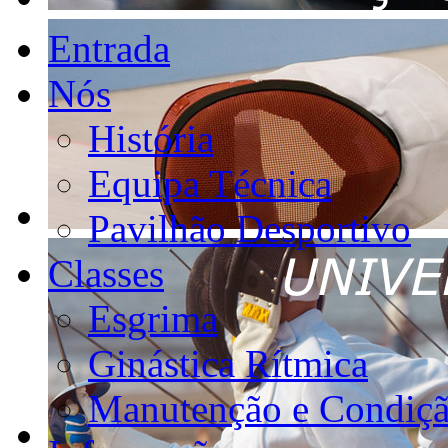
Entrada
Nós
História
Equipa Técnica
Pavilhão Desportivo
Classes
Esgrima
Ginástica Rítmica
Manutenção e Condiçã