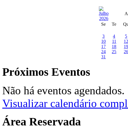
A
Se
Te
Q
3
4
5
10
11
1
17
18
1
24
25
2
31
Próximos Eventos
Não há eventos agendados.
Visualizar calendário compl
Área Reservada