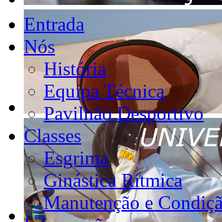
Entrada
Nós
História
Equipa Técnica
Pavilhão Desportivo
Classes
Esgrima
Ginástica Rítmica
Manutenção e Condiçã