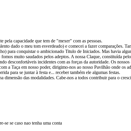
te pela capacidade que tem de "mexer" com as pessoas.
desalento dado o meu tom esverdeado) e comecei a fazer comparações. 
) para conquistar o ambicionado Titulo de Iniciados. Mas havia algu
fomos muito saudados pelos adeptos. A nossa Claque, constituída pelo
tando desconfortáveis incidentes com as forças da autoridade. Os nosso
á com a Taça em nosso poder, dirigimo-nos ao nosso Pavilhão onde os 
da para se juntar à festa e... receber também ele algumas festas.
 na dimensão das modalidades. Cabe-nos a todos contribuir para o cresc
tre-se se caso nao tenha uma conta