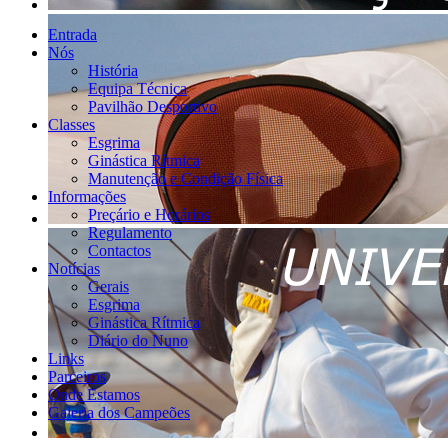
Entrada
Nós
História
Equipa Técnica
Pavilhão Desportivo
Classes
Esgrima
Ginástica Rítmica
Manutenção e Condição Física
Informações
Preçário e Horários
Regulamento
Contactos
Notícias
Gerais
Esgrima
Ginástica Rítmica
Diário do Nuno
Links
Parceiros
Onde Estamos
Galeria dos Campeões