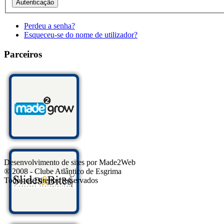
Perdeu a senha?
Esqueceu-se do nome de utilizador?
Parceiros
Desenvolvimento de sites por Made2Web
® 2008 - Clube Atlântico de Esgrima
Todos os Direitos Reservados