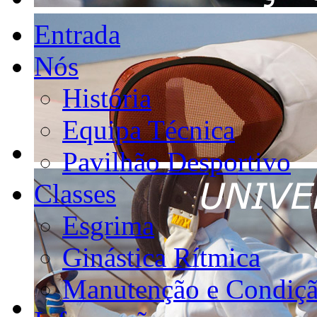
Entrada
Nós
História
Equipa Técnica
Pavilhão Desportivo
Classes
Esgrima
Ginástica Rítmica
Manutenção e Condiçã