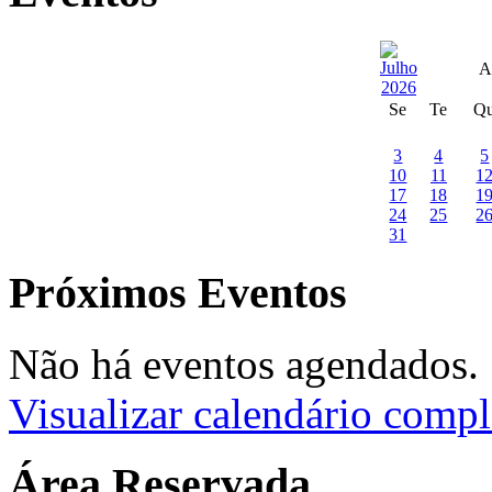
A
Se
Te
Q
3
4
5
10
11
1
17
18
1
24
25
2
31
Próximos Eventos
Não há eventos agendados.
Visualizar calendário compl
Área Reservada