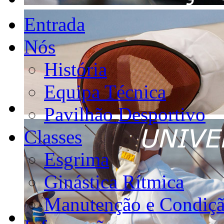
Entrada
Nós
História
Equipa Técnica
Pavilhão Desportivo
Classes
Esgrima
Ginástica Rítmica
Manutenção e Condiçã