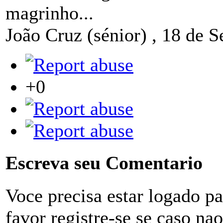
magrinho...
João Cruz (sénior)
,
18 de S
+0
Escreva seu Comentario
Voce precisa estar logado p
favor registre-se se caso na