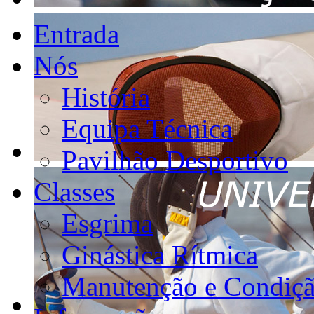
Entrada
Nós
História
Equipa Técnica
Pavilhão Desportivo
Classes
Esgrima
Ginástica Rítmica
Manutenção e Condiçã